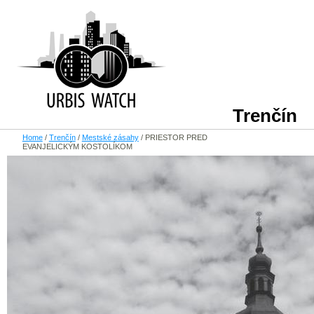
Trenčín
Home
/
Trenčín
/
Mestské zásahy
/
PRIESTOR PRED
EVANJELICKÝM KOSTOLÍKOM