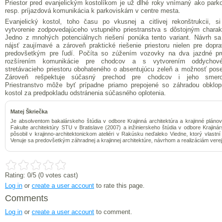
Priestor pred evanjelickým kostolíkom je už dlhé roky vnímaný ako parko
resp. príjazdová komunikácia k parkoviskám v centre mesta.
Evanjelický kostol, toho času po vkusnej a citlivej rekonštrukcii, si
vytvorenie zodpovedajúceho vstupného priestranstva s dôstojným charak
Jedno z mnohých potenciálnych riešení ponúka tento variant. Návrh sa
nájsť zaujímavé a zároveň praktické riešenie priestoru nielen pre dopra
predovšetkým pre ľudí. Počíta so zúžením vozovky na dva jazdné pr
rozšírením komunikácie pre chodcov a s vytvorením oddychov
stretávacieho priestoru obohateného o absentujúcu zeleň a možnosť pose
Zároveň rešpektuje súčasný prechod pre chodcov i jeho smero
Priestranstvo môže byť prípadne priamo prepojené so záhradou obklop
kostol za predpokladu odstránenia súčasného oplotenia.
Matej Škriečka
Je absolventom bakalárskeho štúdia v odbore Krajinná architektúra a krajinné pláno
Fakulte architektúry STU v Bratislave (2007) a inžinierskeho štúdia v odbore Krajin
pôsobil v krajinno-architektonickom ateliéri v Rakúsku neďaleko Viedne, ktorý vlas
Venuje sa predovšetkým záhradnej a krajinnej architektúre, návrhom a realizáciám vere
Rating:
0
/5 (
0
votes cast)
Log in
or
create a user account
to rate this page.
Comments
Log in
or
create a user account
to comment.